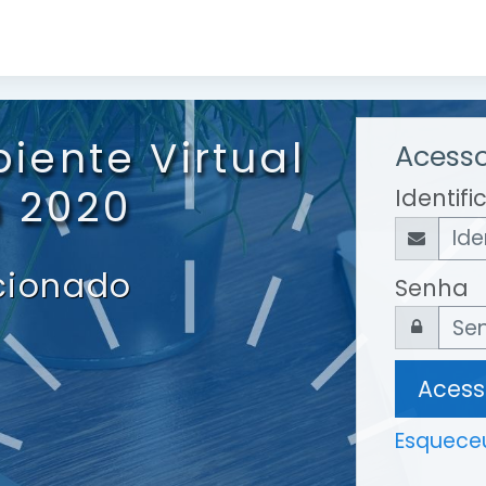
iente Virtual
Acesso
 2020
Identif
cionado
Senha
Acess
Esqueceu